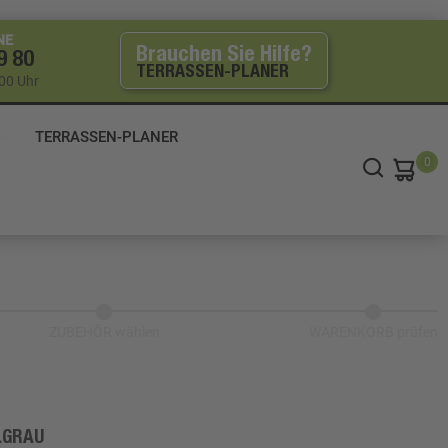
NE
Brauchen Sie Hilfe?
9 80
TERRASSEN-PLANER
:00 Uhr
TERRASSEN-PLANER
0
ZUBEHÖR wählen
WARENKORB prüfen
LGRAU