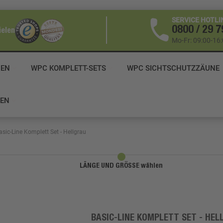
SERVICE HOTLI
0800 / 29 7
ielen
Mo-Fr: 09:00-16
DEN
WPC KOMPLETT-SETS
WPC SICHTSCHUTZZÄUNE
ZEN
asic-Line Komplett Set - Hellgrau
LÄNGE UND GRÖSSE wählen
BASIC-LINE KOMPLETT SET - HEL