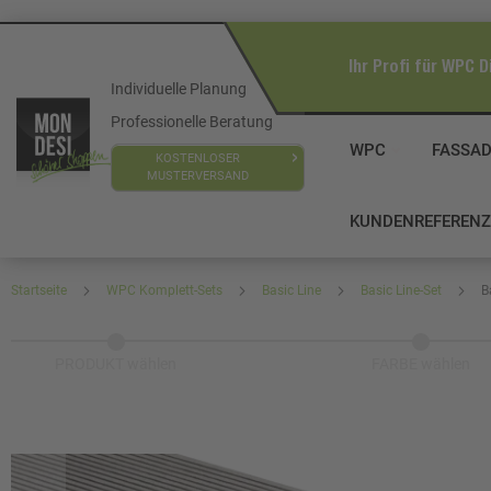
Ihr Profi für WPC D
Individuelle Planung
Professionelle Beratung
WPC
FASSA
KOSTENLOSER
MUSTERVERSAND
KUNDENREFEREN
Startseite
WPC Komplett-Sets
Basic Line
Basic Line-Set
B
PRODUKT wählen
FARBE wählen
Zum
Ende