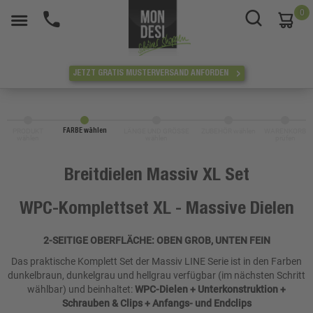
0
War
JETZT GRATIS MUSTERVERSAND ANFORDEN
PRODUKT
LÄNGE UND GRÖSSE
ZUBEHÖR wählen
WARENKORB
FARBE wählen
wählen
wählen
prüfen
Breitdielen Massiv XL Set
WPC-Komplettset XL - Massive Dielen
2-SEITIGE OBERFLÄCHE: OBEN GROB, UNTEN FEIN
Das praktische Komplett Set der Massiv LINE Serie ist in den Farben
dunkelbraun, dunkelgrau und hellgrau verfügbar (im nächsten Schritt
wählbar) und beinhaltet:
WPC-Dielen + Unterkonstruktion +
Schrauben & Clips + Anfangs- und Endclips