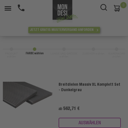
0
War
JETZT GRATIS MUSTERVERSAND ANFORDEN
PRODUKT
LÄNGE UND GRÖSSE
ZUBEHÖR wählen
WARENKORB
FARBE wählen
wählen
wählen
prüfen
Breitdielen Massiv XL Komplett Set
- Dunkelgrau
562,71 €
ab
AUSWÄHLEN