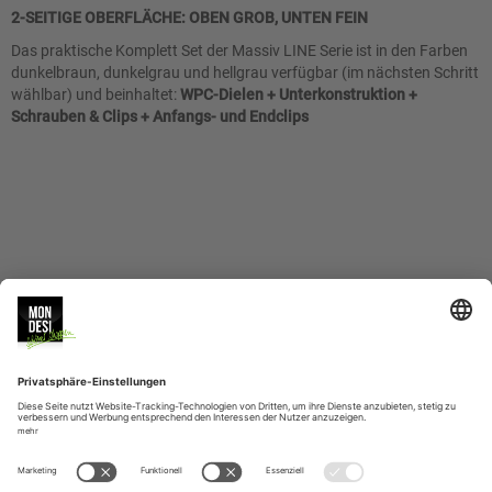
2-SEITIGE OBERFLÄCHE: OBEN GROB, UNTEN FEIN
Das praktische Komplett Set der Massiv LINE Serie ist in den Farben
dunkelbraun, dunkelgrau und hellgrau verfügbar (im nächsten Schritt
wählbar) und beinhaltet:
WPC-Dielen + Unterkonstruktion +
Schrauben & Clips + Anfangs- und Endclips
MONDESI
SERVICE