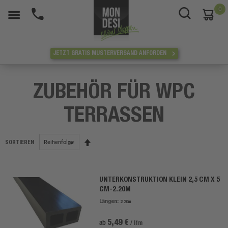
0
War
JETZT GRATIS MUSTERVERSAND ANFORDEN
ZUBEHÖR FÜR WPC
TERRASSEN
Absteigend
SORTIEREN
sortieren
UNTERKONSTRUKTION KLEIN 2,5 CM X 5
CM-2.20M
Längen:
2.20m
5,49 €
ab
/ lfm