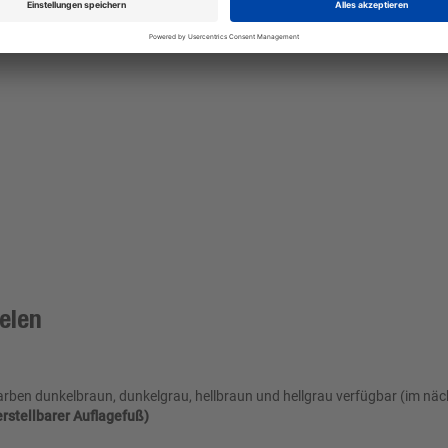
elen
ben dunkelbraun, dunkelgrau, hellbraun und hellgrau verfügbar (im näch
erstellbarer Auflagefuß)