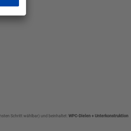
sten Schritt wählbar) und beinhaltet:
WPC-Dielen + Unterkonstruktion