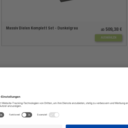
Massiv Dielen Komplett Set - Dunkelgrau
509,38 €
ab
AUSWÄHLEN