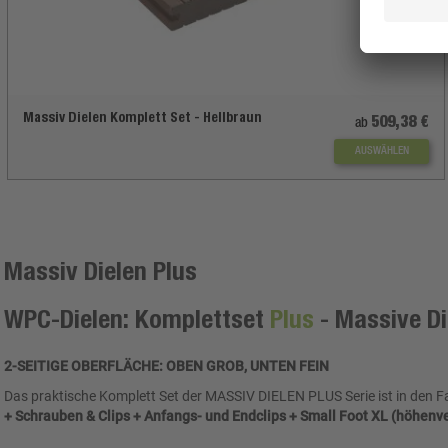
Massiv Dielen Komplett Set - Hellbraun
509,38 €
ab
AUSWÄHLEN
Massiv Dielen Plus
WPC-Dielen: Komplettset
Plus
- Massive Di
2-SEITIGE OBERFLÄCHE: OBEN GROB, UNTEN FEIN
Das praktische Komplett Set der MASSIV DIELEN PLUS Serie ist in den Far
+ Schrauben & Clips + Anfangs- und Endclips + Small Foot XL (höhenv