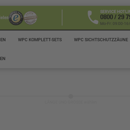
SERVICE HOTLI
0800 / 29 7
ielen
Mo-Fr: 09:00-16
DEN
WPC KOMPLETT-SETS
WPC SICHTSCHUTZZÄUNE
ZEN
LÄNGE UND GRÖSSE wählen