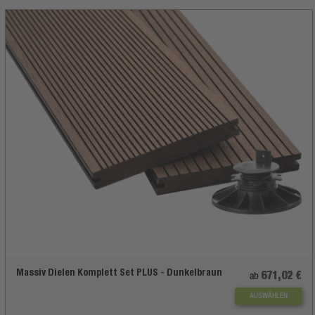
Massiv Dielen Komplett Set PLUS - Dunkelbraun
671,02 €
ab
AUSWÄHLEN