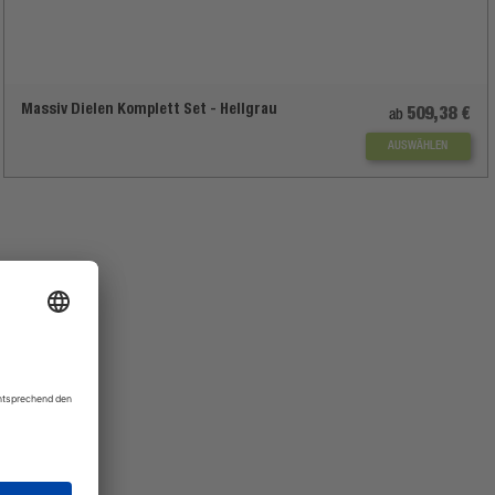
Massiv Dielen Komplett Set - Hellgrau
509,38 €
ab
AUSWÄHLEN