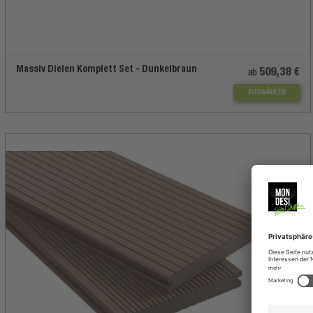
Massiv Dielen Komplett Set - Dunkelbraun
509,38 €
ab
AUSWÄHLEN