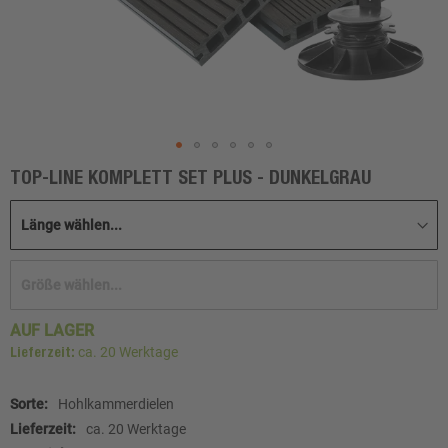
TOP-LINE KOMPLETT SET PLUS - DUNKELGRAU
Zum
Anfang
der
Bildgalerie
springen
AUF LAGER
ca. 20 Werktage
Lieferzeit:
Weitere
Hohlkammerdielen
Informationen
ca. 20 Werktage